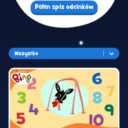
Pełen spis odcinków
Wszystko
Wszystko
Śpiewaj i tańcz
Zabawa
Rutyny