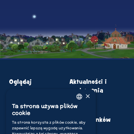
Oglądaj
Aktualności i
wydarzenia
×
o Bingu
Sklep
Ta strona używa plików
ENGLISH
Graj
cookie
Spis odcinków
ITALIAN
Ta strona korzysta z plików cookie, aby
zapewnić lepszą wygodę użytkowania.
POLISH
Korzystając z tej strony, wyrażasz